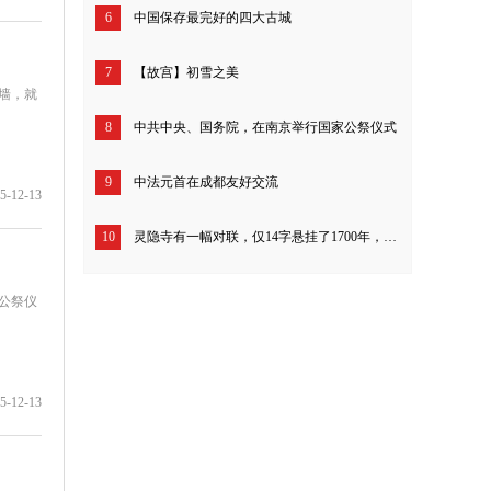
6
中国保存最完好的四大古城
7
【故宫】初雪之美
墙，就
8
中共中央、国务院，在南京举行国家公祭仪式
9
中法元首在成都友好交流
5-12-13
10
灵隐寺有一幅对联，仅14字悬挂了1700年，开解一切不如意！
家公祭仪
5-12-13