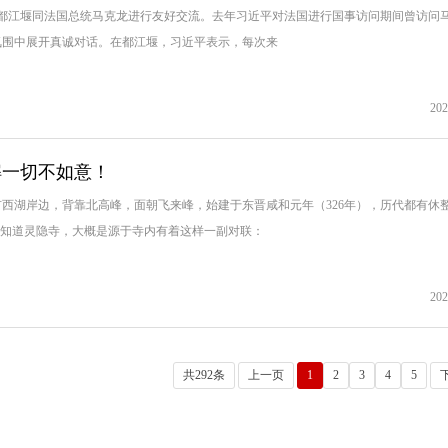
市都江堰同法国总统马克龙进行友好交流。去年习近平对法国进行国事访问期间曾访问
氛围中展开真诚对话。在都江堰，习近平表示，每次来
202
解一切不如意！
西湖岸边，背靠北高峰，面朝飞来峰，始建于东晋咸和元年（326年），历代都有休
人知道灵隐寺，大概是源于寺内有着这样一副对联：
202
共292条
上一页
1
2
3
4
5