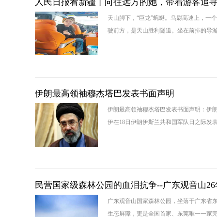
人民日报看新疆丨向往远方的她，带着游客追寻
天山脚下，“巨龙”蜿蜒。乌尉高速上，一
驶前方，是天山胜利隧道。坐在前排的导游
伊朗最高领袖穆杰塔巴发表书面声明
伊朗最高领袖穆杰塔巴发表书面声明：伊朗
伊在18日伊朗伊斯兰共和国军队日之际发
民营国家级森林公园的血泪抗争--广东观音山2
广东观音山国家森林公园，坐落于广东省
生态屏障，更是全国首家、东莞唯一一家