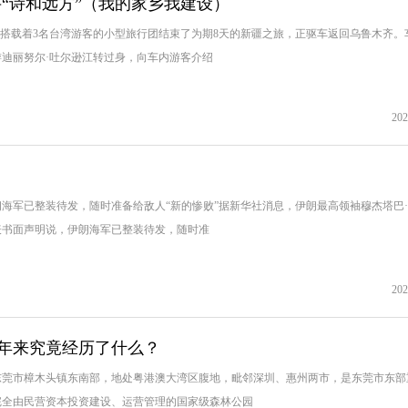
“诗和远方”（我的家乡我建设）
个搭载着3名台湾游客的小型旅行团结束了为期8天的新疆之旅，正驱车返回乌鲁木齐。
迪丽努尔·吐尔逊江转过身，向车内游客介绍
202
海军已整装待发，随时准备给敌人“新的惨败”据新华社消息，伊朗最高领袖穆杰塔巴
表书面声明说，伊朗海军已整装待发，随时准
202
6年来究竟经历了什么？
东莞市樟木头镇东南部，地处粤港澳大湾区腹地，毗邻深圳、惠州两市，是东莞市东部
完全由民营资本投资建设、运营管理的国家级森林公园