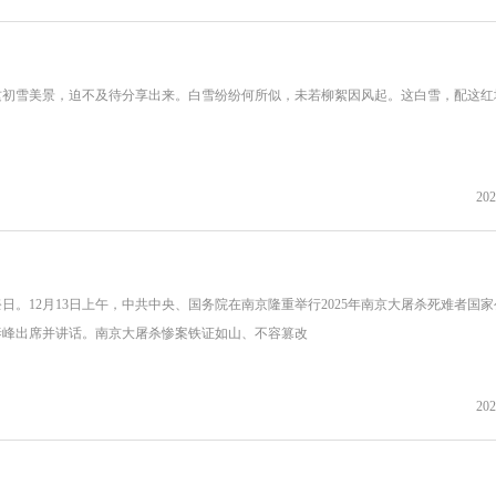
这初雪美景，迫不及待分享出来。白雪纷纷何所似，未若柳絮因风起。这白雪，配这红
202
。12月13日上午，中共中央、国务院在南京隆重举行2025年南京大屠杀死难者国
泰峰出席并讲话。南京大屠杀惨案铁证如山、不容篡改
202