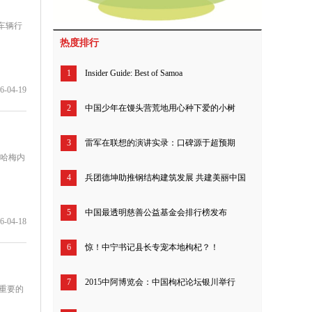
车辆行
热度排行
1
Insider Guide: Best of Samoa
6-04-19
2
中国少年在馒头营荒地用心种下爱的小树
3
雷军在联想的演讲实录：口碑源于超预期
·哈梅内
4
兵团德坤助推钢结构建筑发展 共建美丽中国
5
中国最透明慈善公益基金会排行榜发布
6-04-18
6
惊！中宁书记县长专宠本地枸杞？！
7
2015中阿博览会：中国枸杞论坛银川举行
重要的