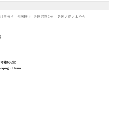
计事务所
各国投行
各国咨询公司
各国大使太太协会
聘
号楼606室
eijing
·
China