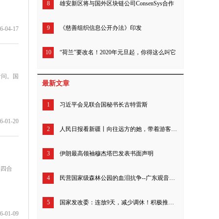
8
雄安新区将与国外区块链公司ConsenSys合作
9
《慈善组织信息公开办法》印发
6-04-17
10
“荷兰”要改名！2020年元旦起，你得这么叫它
者问。国
最新文章
1
习近平会见联合国秘书长古特雷斯
6-01-20
2
人民日报看新疆丨向往远方的她，带着游客追寻“诗和远方”（我的家乡我建设）
3
伊朗最高领袖穆杰塔巴发表书面声明
的四合
4
民营国家级森林公园的血泪抗争--广东观音山26年来究竟经历了什么？
5
国家发改委：连放9天，减少调休！积极推动优化节假日安排
6-01-09