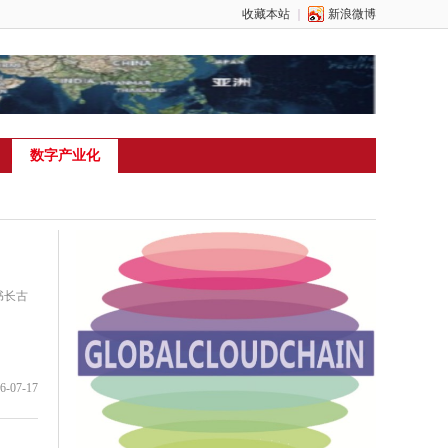
收藏本站
｜
新浪微博
数字产业化
书长古
6-07-17