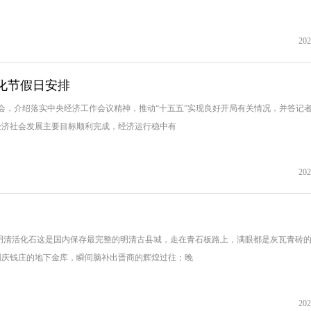
202
化节假日安排
布会，介绍落实中央经济工作会议精神，推动“十五五”实现良好开局有关情况，并答记
年经济社会发展主要目标顺利完成，经济运行稳中有
202
里的明清活化石这是国内保存最完整的明清古县城，走在青石板路上，满眼都是灰瓦青砖
同庆钱庄的地下金库，瞬间脑补出晋商的辉煌过往；晚
202