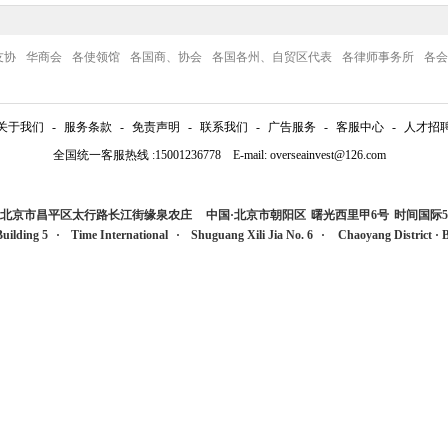
友协
华商会
各使领馆
各国商、协会
各国各州、自贸区代表
各律师事务所
各会
关于我们
-
服务条款
-
免责声明
-
联系我们
-
广告服务
-
客服中心
-
人才招
全国统一客服热线 :15001236778 E-mail: overseainvest@126.com
国·北京市昌平区太行路长江街缘泉农庄
中国·北京市朝阳区
曙光西里甲6号
时间国际5
Building 5
·
Time International
·
Shuguang Xili Jia No. 6
·
Chaoyang Distric
t
·
B