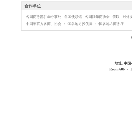
合作单位
各国商务部驻华办事处
各国使领馆
各国驻华商协会
侨联
对外
中国半官方各商、协会
中国各地方投促局
中国各地方商务厅
地址: 中
Room 606
·