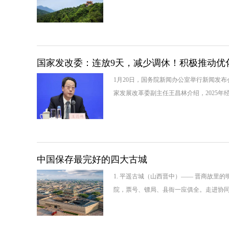
国家发改委：连放9天，减少调休！积极推动优
1月20日，国务院新闻办公室举行新闻发
家发展改革委副主任王昌林介绍，2025
中国保存最完好的四大古城
1. 平遥古城（山西晋中）—— 晋商故
院，票号、镖局、县衙一应俱全。走进协