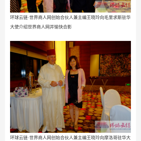
环球云链·世界商人网创始合伙人兼主编王晓玲向毛里求斯驻华
大使介绍世界商人网并愉快合影
环球云链·世界商人网创始合伙人兼主编王晓玲向摩洛哥驻华大