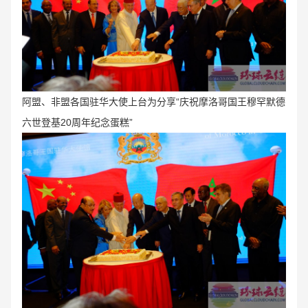
阿盟、非盟各国驻华大使上台为分享“庆祝摩洛哥国王穆罕默德
六世登基20周年纪念蛋糕”