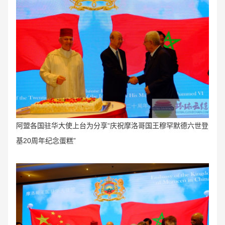
阿盟各国驻华大使上台为分享“庆祝摩洛哥国王穆罕默德六世登
基20周年纪念蛋糕”