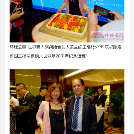
环球云链·世界商人网创始合伙人兼主编王晓玲分享“庆祝摩洛
哥国王穆罕默德六世登基20周年纪念蛋糕”