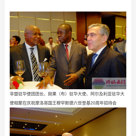
非盟驻华使团团长、刚果（布）驻华大使、阿尔及利亚驻华大
使相聚在庆祝摩洛哥国王穆罕默德六世登基20周年招待会