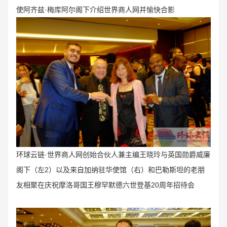
使阿齐兹·梅库阿尔阁下介绍世界商人网并愉快合影
环球云链·世界商人网创始合伙人兼主编王晓玲与英国勋爵威廉
阁下（左2）以及来自加纳驻华使馆（右）和巴勒斯坦的老朋
友相聚在庆祝摩洛哥国王穆罕默德六世登基20周年招待会